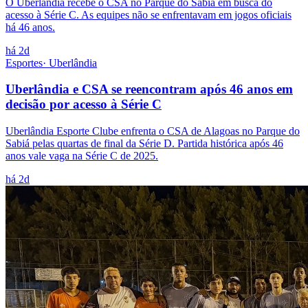
O Uberlândia recebe o CSA no Parque do Sabiá em busca do
acesso à Série C. As equipes não se enfrentavam em jogos oficiais
há 46 anos.
há 2d
Esportes
·
Uberlândia
Uberlândia e CSA se reencontram após 46 anos em
decisão por acesso à Série C
Uberlândia Esporte Clube enfrenta o CSA de Alagoas no Parque do
Sabiá pelas quartas de final da Série D. Partida histórica após 46
anos vale vaga na Série C de 2025.
há 2d