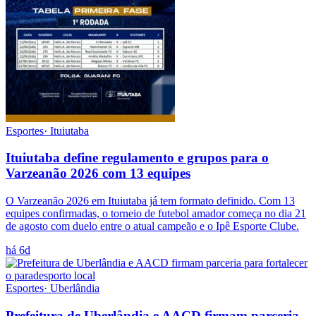
Esportes
·
Ituiutaba
Ituiutaba define regulamento e grupos para o
Varzeanão 2026 com 13 equipes
O Varzeanão 2026 em Ituiutaba já tem formato definido. Com 13
equipes confirmadas, o torneio de futebol amador começa no dia 21
de agosto com duelo entre o atual campeão e o Ipê Esporte Clube.
há 6d
Esportes
·
Uberlândia
Prefeitura de Uberlândia e AACD firmam parceria