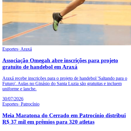
Esportes
·
Araxá
Associação Omegah abre inscrições para projeto
gratuito de handebol em Araxá
Araxá recebe inscrições para o projeto de handebol 'Saltando para o
Futuro'. Aulas no Ginásio do Santa Luzia são gratuitas e incluem
uniforme e lanche.
30/07/2026
Esportes
·
Patrocínio
Meia Maratona do Cerrado em Patrocínio distribui
R$ 37 mil em prêmios para 320 atletas