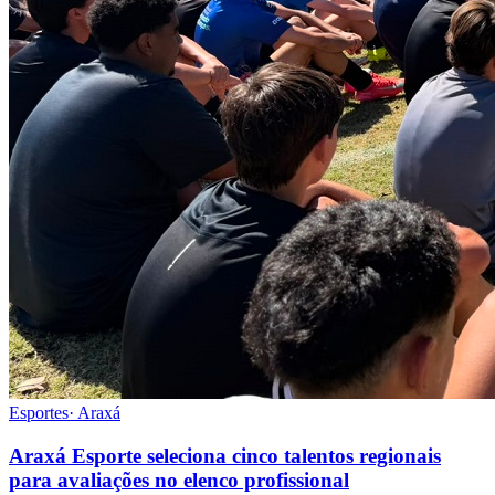
Esportes
·
Araxá
Araxá Esporte seleciona cinco talentos regionais
para avaliações no elenco profissional