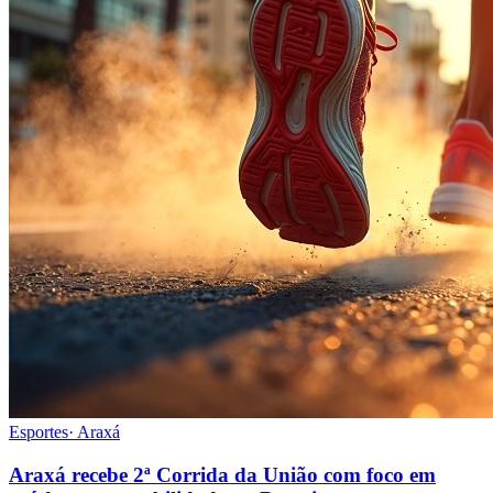
Esportes
·
Araxá
Araxá recebe 2ª Corrida da União com foco em