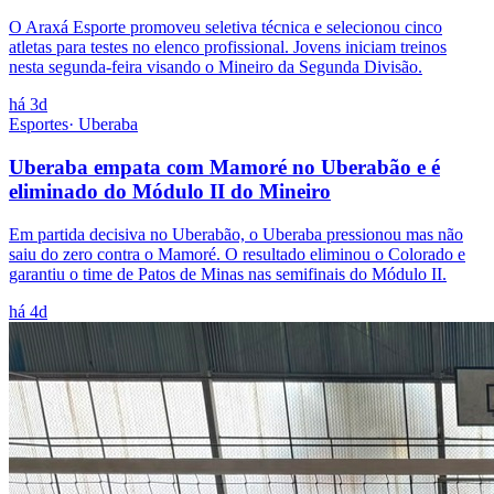
O Araxá Esporte promoveu seletiva técnica e selecionou cinco
atletas para testes no elenco profissional. Jovens iniciam treinos
nesta segunda-feira visando o Mineiro da Segunda Divisão.
há 3d
Esportes
·
Uberaba
Uberaba empata com Mamoré no Uberabão e é
eliminado do Módulo II do Mineiro
Em partida decisiva no Uberabão, o Uberaba pressionou mas não
saiu do zero contra o Mamoré. O resultado eliminou o Colorado e
garantiu o time de Patos de Minas nas semifinais do Módulo II.
há 4d