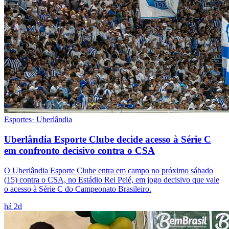
Esportes
·
Uberlândia
Uberlândia Esporte Clube decide acesso à Série C
em confronto decisivo contra o CSA
O Uberlândia Esporte Clube entra em campo no próximo sábado
(15) contra o CSA, no Estádio Rei Pelé, em jogo decisivo que vale
o acesso à Série C do Campeonato Brasileiro.
há 2d