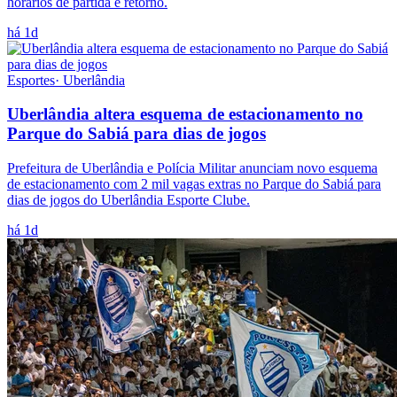
horários de partida e retorno.
há 1d
Esportes
·
Uberlândia
Uberlândia altera esquema de estacionamento no
Parque do Sabiá para dias de jogos
Prefeitura de Uberlândia e Polícia Militar anunciam novo esquema
de estacionamento com 2 mil vagas extras no Parque do Sabiá para
dias de jogos do Uberlândia Esporte Clube.
há 1d