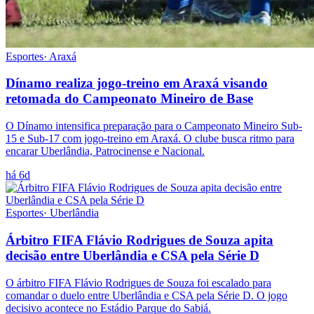
Esportes
·
Araxá
Dínamo realiza jogo-treino em Araxá visando
retomada do Campeonato Mineiro de Base
O Dínamo intensifica preparação para o Campeonato Mineiro Sub-
15 e Sub-17 com jogo-treino em Araxá. O clube busca ritmo para
encarar Uberlândia, Patrocinense e Nacional.
há 6d
Esportes
·
Uberlândia
Árbitro FIFA Flávio Rodrigues de Souza apita
decisão entre Uberlândia e CSA pela Série D
O árbitro FIFA Flávio Rodrigues de Souza foi escalado para
comandar o duelo entre Uberlândia e CSA pela Série D. O jogo
decisivo acontece no Estádio Parque do Sabiá.