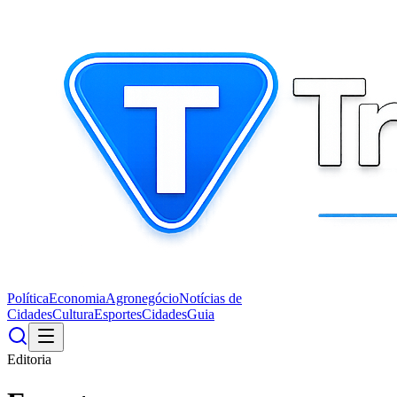
Política
Economia
Agronegócio
Notícias de
Cidades
Cultura
Esportes
Cidades
Guia
Editoria