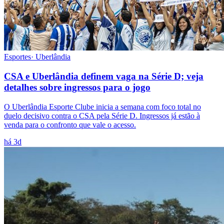
Esportes
·
Uberlândia
CSA e Uberlândia definem vaga na Série D; veja
detalhes sobre ingressos para o jogo
O Uberlândia Esporte Clube inicia a semana com foco total no
duelo decisivo contra o CSA pela Série D. Ingressos já estão à
venda para o confronto que vale o acesso.
há 3d