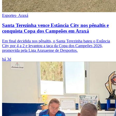
Esportes
·
Araxá
Santa Terezinha vence Estância City nos pênaltis e
conquista Copa dos Campeões em Araxá
Em final decidida nos pênaltis, o Santa Terezinha bateu o Estância
City por 4 a 2 e levantou a taça da Copa dos Campeões 2026,
promovida pela Liga Araxaense de Desportos.
há 3d