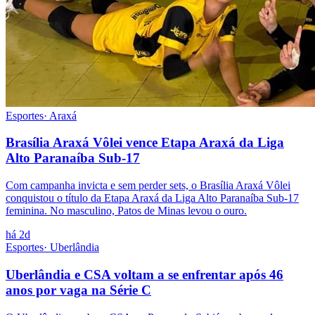
Esportes
·
Araxá
Brasília Araxá Vôlei vence Etapa Araxá da Liga
Alto Paranaíba Sub-17
Com campanha invicta e sem perder sets, o Brasília Araxá Vôlei
conquistou o título da Etapa Araxá da Liga Alto Paranaíba Sub-17
feminina. No masculino, Patos de Minas levou o ouro.
há 2d
Esportes
·
Uberlândia
Uberlândia e CSA voltam a se enfrentar após 46
anos por vaga na Série C