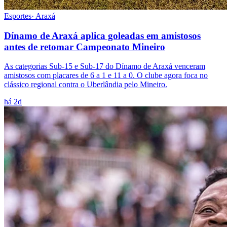
Esportes
·
Araxá
Dínamo de Araxá aplica goleadas em amistosos
antes de retomar Campeonato Mineiro
As categorias Sub-15 e Sub-17 do Dínamo de Araxá venceram
amistosos com placares de 6 a 1 e 11 a 0. O clube agora foca no
clássico regional contra o Uberlândia pelo Mineiro.
há 2d