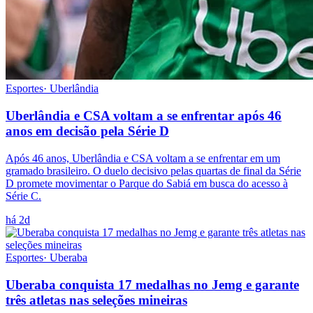
Esportes
·
Uberlândia
Uberlândia e CSA voltam a se enfrentar após 46
anos em decisão pela Série D
Após 46 anos, Uberlândia e CSA voltam a se enfrentar em um
gramado brasileiro. O duelo decisivo pelas quartas de final da Série
D promete movimentar o Parque do Sabiá em busca do acesso à
Série C.
há 2d
Esportes
·
Uberaba
Uberaba conquista 17 medalhas no Jemg e garante
três atletas nas seleções mineiras