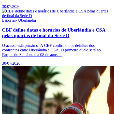
30/07/2026
Esportes
·
Uberlândia
CBF define datas e horários de Uberlândia e CSA
pelas quartas de final da Série D
O acesso está próximo! A CBF confirmou os detalhes dos
confrontos entre Uberlândia e CSA. O primeiro duelo será no
Parque do Sabiá no dia 08 de agosto.
30/07/2026