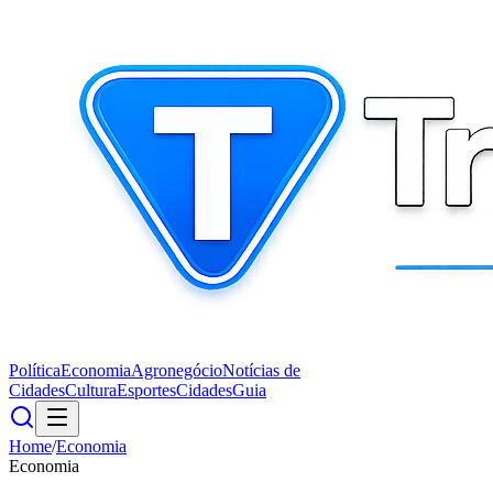
Política
Economia
Agronegócio
Notícias de
Cidades
Cultura
Esportes
Cidades
Guia
Home
/
Economia
Economia