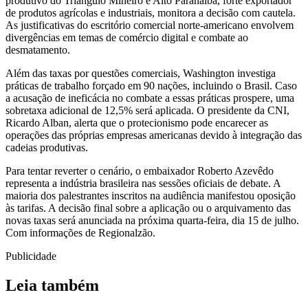
produtivo do Triângulo Mineiro e Alto Paranaíba, forte exportador
de produtos agrícolas e industriais, monitora a decisão com cautela.
As justificativas do escritório comercial norte-americano envolvem
divergências em temas de comércio digital e combate ao
desmatamento.
Além das taxas por questões comerciais, Washington investiga
práticas de trabalho forçado em 90 nações, incluindo o Brasil. Caso
a acusação de ineficácia no combate a essas práticas prospere, uma
sobretaxa adicional de 12,5% será aplicada. O presidente da CNI,
Ricardo Alban, alerta que o protecionismo pode encarecer as
operações das próprias empresas americanas devido à integração das
cadeias produtivas.
Para tentar reverter o cenário, o embaixador Roberto Azevêdo
representa a indústria brasileira nas sessões oficiais de debate. A
maioria dos palestrantes inscritos na audiência manifestou oposição
às tarifas. A decisão final sobre a aplicação ou o arquivamento das
novas taxas será anunciada na próxima quarta-feira, dia 15 de julho.
Com informações de Regionalzão.
Publicidade
Leia também