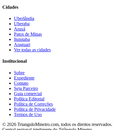
Cidades
Uberlândia
Uberaba
Araxá
Patos de Minas
Ituiutaba
Araguari
Ver todas as cidades
Institucional
Sobre
Expediente
Contato
Seja Parceiro
Guia comercial
Política Editorial
Política de Correções
Política de Privacidade
Termos de Uso
©
2026
TrianguloMineiro.com, todos os direitos reservados.
Central regional inteligente do Triângulo Mineiro