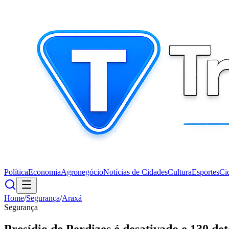
Política
Economia
Agronegócio
Notícias de Cidades
Cultura
Esportes
Ci
Home
/
Segurança
/
Araxá
Segurança
Presídio de Perdizes é desativado e 130 de