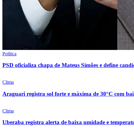
Política
PSD oficializa chapa de Mateus Simões e define cand
Clima
Araguari registra sol forte e máxima de 30°C com bai
Clima
Uberaba registra alerta de baixa umidade e temperat