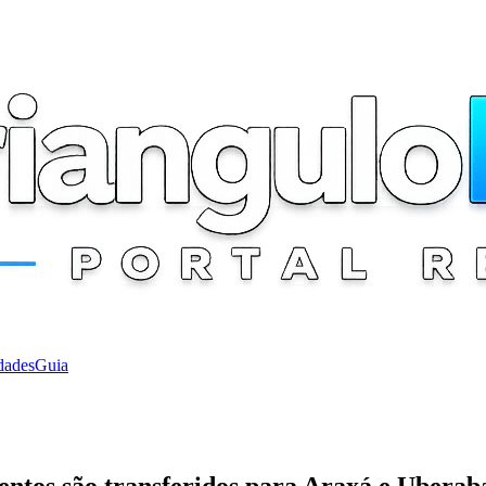
dades
Guia
tentos são transferidos para Araxá e Uberab