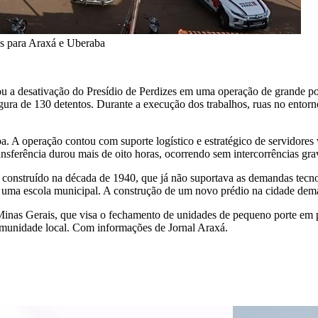
dos para Araxá e Uberaba
zou a desativação do Presídio de Perdizes em uma operação de grande p
segura de 130 detentos. Durante a execução dos trabalhos, ruas no entorn
 A operação contou com suporte logístico e estratégico de servidores v
nsferência durou mais de oito horas, ocorrendo sem intercorrências grav
 construído na década de 1940, que já não suportava as demandas tecnol
e uma escola municipal. A construção de um novo prédio na cidade dem
e Minas Gerais, que visa o fechamento de unidades de pequeno porte 
comunidade local. Com informações de Jornal Araxá.