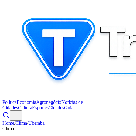
Política
Economia
Agronegócio
Notícias de
Cidades
Cultura
Esportes
Cidades
Guia
Home
/
Clima
/
Uberaba
Clima