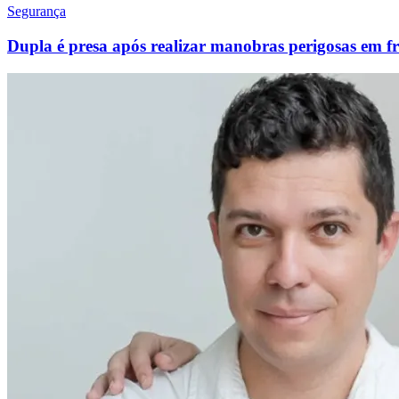
Segurança
Dupla é presa após realizar manobras perigosas em f