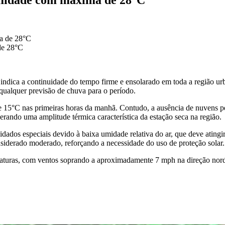
de 28°C
 indica a continuidade do tempo firme e ensolarado em toda a região urb
 qualquer previsão de chuva para o período.
15°C nas primeiras horas da manhã. Contudo, a ausência de nuvens per
erando uma amplitude térmica característica da estação seca na região.
idados especiais devido à baixa umidade relativa do ar, que deve ating
onsiderado moderado, reforçando a necessidade do uso de proteção solar.
raturas, com ventos soprando a aproximadamente 7 mph na direção nord