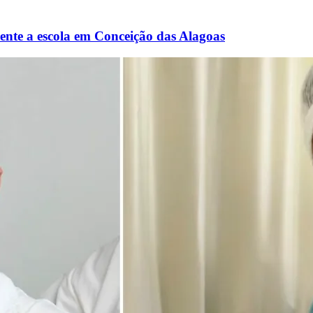
rente a escola em Conceição das Alagoas