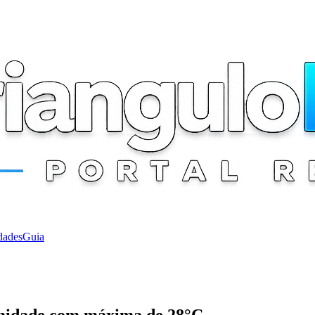
dades
Guia
 umidade com máxima de 28°C