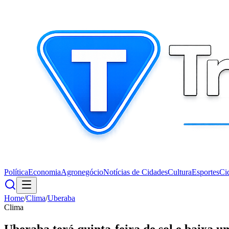
Política
Economia
Agronegócio
Notícias de Cidades
Cultura
Esportes
Ci
Home
/
Clima
/
Uberaba
Clima
Uberaba terá quinta-feira de sol e baixa